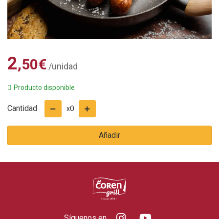
2
,50
€
/unidad
Producto disponible
Cantidad
0
x
Añadir
Síguenos en