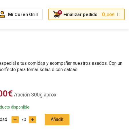
0
0
Mi Coren Grill
Finalizar pedido
,00
€
e especial a tus comidas y acompañar nuestros asados. Con un
 perfecto para tomar solas o con salsas.
00
€
/ración 300g aprox.
ducto disponible
idad
Añadir
0
x